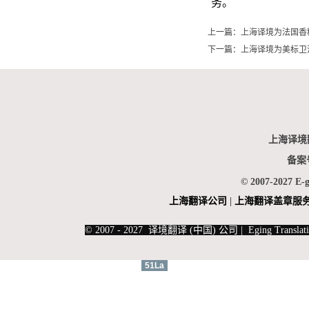
务。
上一篇：
上海译境为法国香
下一篇：
上海译境为美标卫
上海译境
备案
© 2007-2027 E-
上海翻
译公司
|
上海翻译盖章服
|
上海俄语翻译
|
上海德语翻译
© 2007 - 2027 译境翻译 (中国) 公司 | Eging Translati
51La