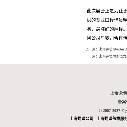
此次展会正是为让
供的专业口译译员
务，最准确的翻译
团公司与我司合作
上一篇：
上海译境为Adler 
下一篇：
上海译境为永恒力
上海译境
备案
© 2007-2027 E-
上海翻
译公司
|
上海翻译盖章服
|
上海俄语翻译
|
上海德语翻译