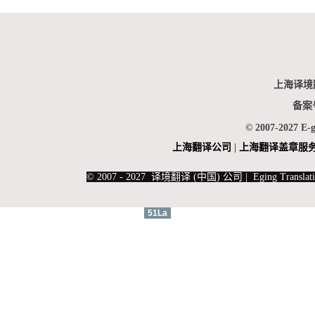
上海译境
备案
© 2007-2027 E-
上海翻
译公司
|
上海翻译盖章服
|
上海俄语翻译
|
上海德语翻译
© 2007 - 2027 译境翻译 (中国) 公司 | Eging Translati
51La