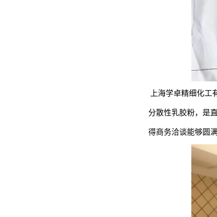
上海学卓精细化工
分散性乳胶粉，
是
得商务洽谈能够圆