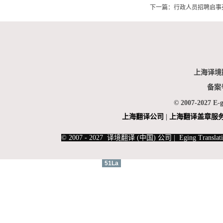
下一篇：
行政人员招聘启事
上海译境
备案
© 2007-2027 E-
上海翻
译公司
|
上海翻译盖章服
|
上海俄语翻译
|
上海德语翻译
© 2007 - 2027 译境翻译 (中国) 公司 | Eging Translati
51La