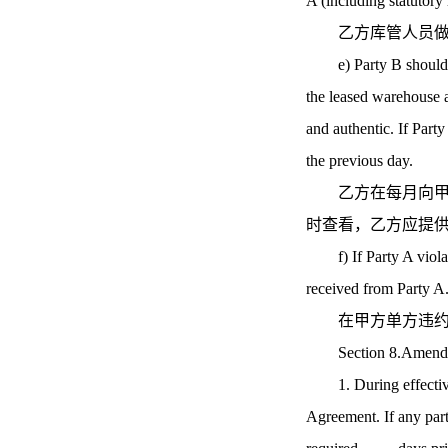
A (including statutory 
乙方库管人员做到
e) Party B should pro
the leased warehouse an
and authentic. If Part
the previous day.
乙方在每月向甲方
时查看，乙方应提
f) If Party A violate
received from Party A
在甲方单方违约的
Section 8.Amend
1. During effective p
Agreement. If any part