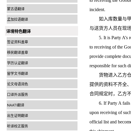
to receiving the Goods 
蒙古语翻译
incident.
如入库数量与甲方
孟加拉语翻译
与送货方人员在现
译境特色翻译
5. It is Party A’s res
签证资料盖章
to receiving of the Go
移民翻译盖章
provide complete docum
学历认证翻译
responsible for such d
留学文书翻译
货物进入乙方仓库
论文母语润色
提供的资料不齐全
合同规定时，乙方
口译外派服务
6. If Party A fails to
NAATI翻译
upon receiving of such
出生证明翻译
official list and beco
听译校正服务