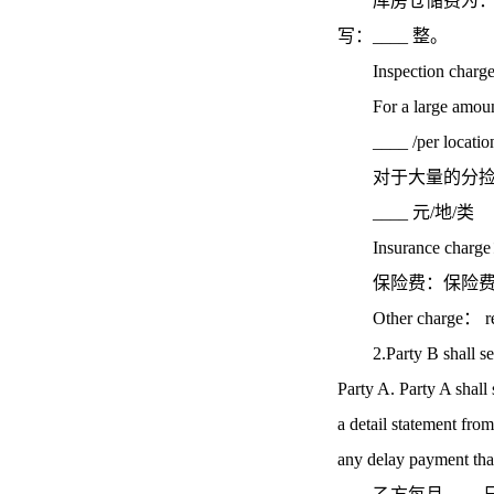
库房仓储费为：___
写：____ 整。
Inspection char
For a large amount of
____ /per location/
对于大量的分捡业务
____ 元/地/类
Insurance charge：Th
保险费：保险费率为
Other charge： 
2.Party B shall send 
Party A. Party A shall
a detail statement fro
any delay payment tha