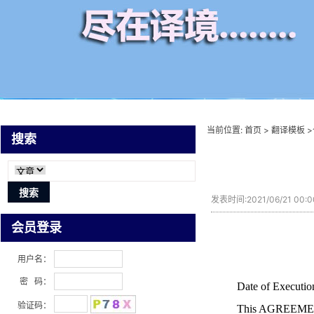
当前位置:
首页
>
翻译模板
>
搜索
发表时间:2021/06/21 00:
会员登录
用户名：
密 码：
Date of Execut
验证码：
This AGREEMENT is