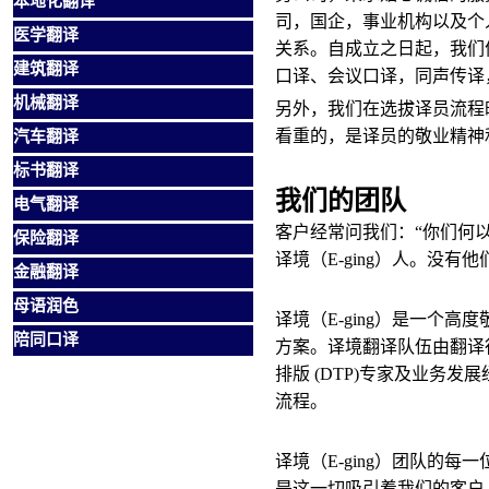
本地化翻译
司，国企，事业机构以及个
医学翻译
关系。自成立之日起，我们
建筑翻译
口译、会议口译，同声传译
机械翻译
另外，我们在选拔译员
流程
汽车翻译
看重的，是译员的敬业精神
标书翻译
我们的团队
电气翻译
客户经常问我们：“你们何
保险翻译
译境（E-ging）人。没有他
金融翻译
母语润色
译境（E-ging）是一个
陪同口译
方案。译境翻译队伍由翻译
排版 (DTP)专家及业务
流程。
译境（E-ging）团队的
是这一切吸引着我们的客户