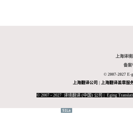
上海译境
备案
© 2007-2027 E-
上海翻
译公司
|
上海翻译盖章服
|
上海俄语翻译
|
上海德语翻译
© 2007 - 2027 译境翻译 (中国) 公司 | Eging Translati
51La