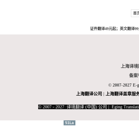
首
证件翻译49元起；英文翻译99元
上海译境
备案
© 2007-2027 E-
上海翻
译公司
|
上海翻译盖章服
|
上海俄语翻译
|
上海德语翻译
© 2007 - 2027 译境翻译 (中国) 公司 | Eging Translati
51La