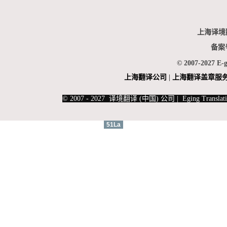
上海译境
备案
© 2007-2027 E-
上海翻
译公司
|
上海翻译盖章服
|
上海俄语翻译
|
上海德语翻译
© 2007 - 2027 译境翻译 (中国) 公司 | Eging Translati
51La