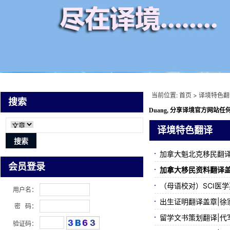
当前位置:
首页
>
译境特色翻
搜索
Duang, 分享译境
官方网站任何
译境特色翻译
加拿大魁北克移民翻译
会员登录
加拿大移民资料翻译盖
（母语校对）SCI医学
用户名：
出生证明翻译盖章|徐
密 码：
留学文书策划翻译|代
验证码：