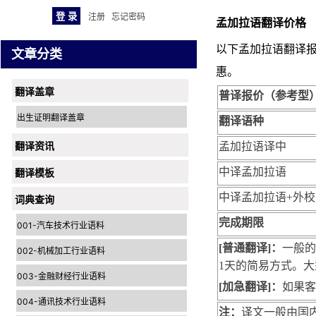
注册
忘记密码
孟加拉语翻译价格
以下孟加拉语翻译
文章分类
惠。
翻译盖章
普译报价（参考型
出生证明翻译盖章
翻译语种
翻译资讯
孟加拉语
译中
中译
孟加拉语
翻译模板
中译
孟加拉语
+外校
词典查询
完成期限
001-汽车技术行业语料
[普通翻译]：
一般的
002-机械加工行业语料
1天的简易方式。大
003-金融财经行业语料
[加急翻译]：
如果客
004-通讯技术行业语料
注：
译文一般由国