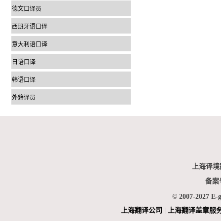
德文口译员
西班牙语口译
意大利语口译
日语口译
韩语口译
外籍译员
上海译境
备案
© 2007-2027 E-
上海翻
译公司
|
上海翻译盖章服