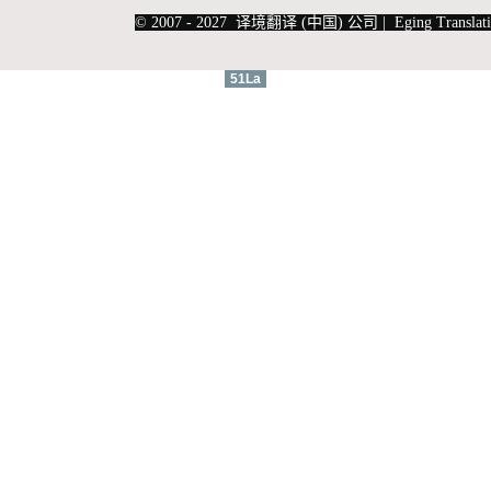
|
上海俄语翻译
|
上海德语翻译
© 2007 - 2027 译境翻译 (中国) 公司 | Eging Translati
51La