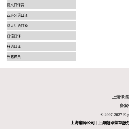
德文口译员
西班牙语口译
意大利语口译
日语口译
韩语口译
外籍译员
上海译境
备案
© 2007-2027 E-
上海翻
译公司
|
上海翻译盖章服