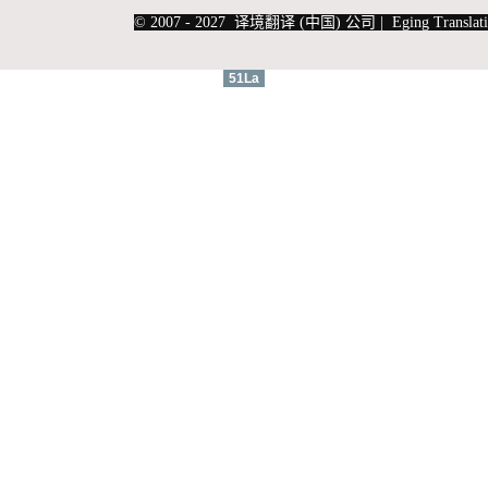
|
上海俄语翻译
|
上海德语翻译
© 2007 - 2027 译境翻译 (中国) 公司 | Eging Translati
51La