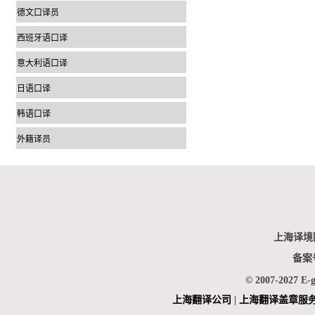
德文口译员
西班牙语口译
意大利语口译
日语口译
韩语口译
外籍译员
上海译境
备案
© 2007-2027 E-
上海翻
译公司
|
上海翻译盖章服