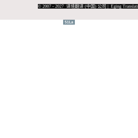
|
上海俄语翻译
|
上海德语翻译
© 2007 - 2027 译境翻译 (中国) 公司 | Eging Translati
51La