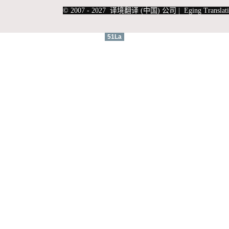
|
上海俄语翻译
|
上海德语翻译
© 2007 - 2027 译境翻译 (中国) 公司 | Eging Translati
51La