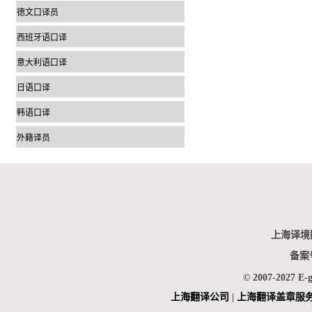
德文口译员
西班牙语口译
意大利语口译
日语口译
韩语口译
外籍译员
上海译境
备案
© 2007-2027 E-
上海翻
译公司
|
上海翻译盖章服