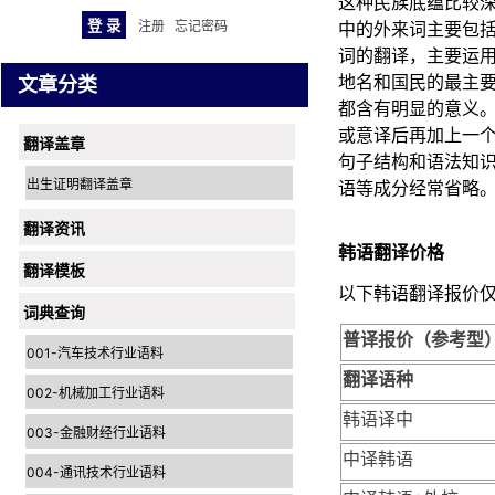
这种民族底蕴比较
注册
忘记密码
中的外来词主要包
词的翻译，主要运
地名和国民的最主
文章分类
都含有明显的意义
或意译后再加上一
翻译盖章
句子结构和语法知
出生证明翻译盖章
语等成分经常省略
翻译资讯
韩语翻译价格
翻译模板
以下韩语翻译报价
词典查询
普译报价（参考型
001-汽车技术行业语料
翻译语种
002-机械加工行业语料
韩语
译中
003-金融财经行业语料
中译
韩语
004-通讯技术行业语料