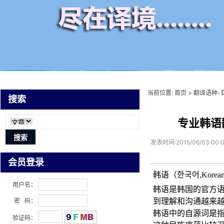
当前位置:
首页
>
翻译语种-
搜索
专业韩语
发表时间:2015/06/03 00:
会员登录
韩语（한국어
,Korea
用户名：
韩语是韩国的官方
到理解和沟通越来
密 码：
韩语中的自源词是
验证码：