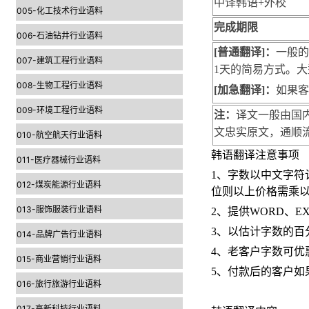
中译
韩语
+外校
005-化工技术行业语料
完成期限
006-石油钻井行业语料
[普通翻译]：
一般的
007-建筑工程行业语料
1天的简易方式。大
008-生物工程行业语料
[加急翻译]：
如果客
009-环境工程行业语料
注：
译文一般由国
文忠实原文，通顺
010-航空航天行业语料
韩语翻译注意事项
011-医疗器械行业语料
1、字数以中文字符
012-煤炭能源行业语料
位则以上价格需乘以系
013-服饰服装行业语料
2、提供WORD、E
3、以估计字数的百
014-品牌广告行业语料
4、老客户字数可优
015-商业营销行业语料
5、付款后的客户如
016-旅行旅游行业语料
017-高新科技行业语料