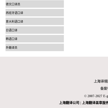
德文口译员
西班牙语口译
意大利语口译
日语口译
韩语口译
外籍译员
上海译境
备案
© 2007-2027 E-
上海翻
译公司
|
上海翻译盖章服