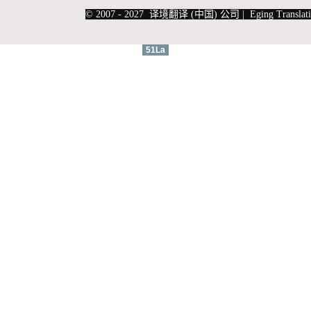
|
上海俄语翻译
|
上海德语翻译
© 2007 - 2027 译境翻译 (中国) 公司 | Eging Translati
51La