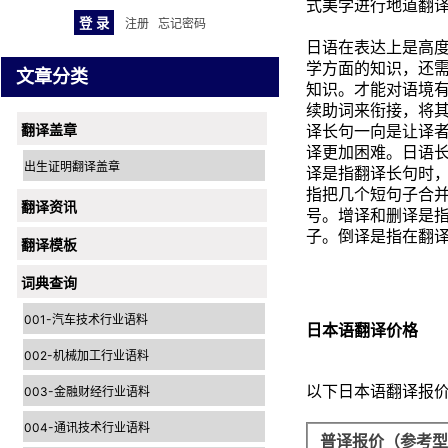
式美学进行地道翻
注册
忘记密码
日语在表达上是高
学方面的知识，还
文章分类
知识。才能对语境
续助词来衔接，将
翻译盖章
译长句一向是让译
译更加困难。日语
出生证明翻译盖章
译是指翻译长句时
指把几个短句子合
翻译资讯
号。增译和删译是
子。倒译是指在翻
翻译模板
词典查询
001-汽车技术行业语料
日本语翻译价格
002-机械加工行业语料
以下日本语翻译报
003-金融财经行业语料
004-通讯技术行业语料
普译报价（参考型