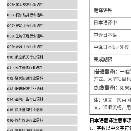
005-化工技术行业语料
翻译语种
006-石油钻井行业语料
日本语译中
007-建筑工程行业语料
中译日本语
008-生物工程行业语料
009-环境工程行业语料
中译日本语
+
外校
010-航空航天行业语料
完成期限
011-医疗器械行业语料
[
普通翻译
]
：
一般
012-煤炭能源行业语料
方式。大型项目也
[
加急翻译
]
：
如果
013-服饰服装行业语料
014-品牌广告行业语料
注：
译文一般由国
文，通顺流畅，用
015-商业营销行业语料
016-旅行旅游行业语料
日本语翻译注意事
1
、字数以中文字符
017-高新科技行业语料