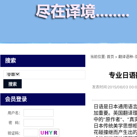
当前位置:
首页
>
翻译语种-
搜索
专业日语
发表时间:2015/06/03 00:
会员登录
日语是日本通用语言
加重要。英国翻译
用户名：
中的"原作者"、"
密 码：
日本传统美学思想
花碰撞继而产生出
验证码：