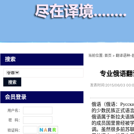
当前位置:
首页
>
翻译语种-
搜索
专业俄语翻
发表时间:2015/06/03 00:
会员登录
俄语（俄语：Русс
的少数民族正式语
用户名：
俄语属于斯拉夫语
密 码：
的成员国里曾经被
调。虽然很多前苏
验证码：