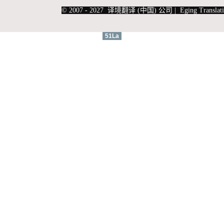
|
上海俄语翻译
|
上海德语翻译
© 2007 - 2027 译境翻译 (中国) 公司 | Eging Translati
51La