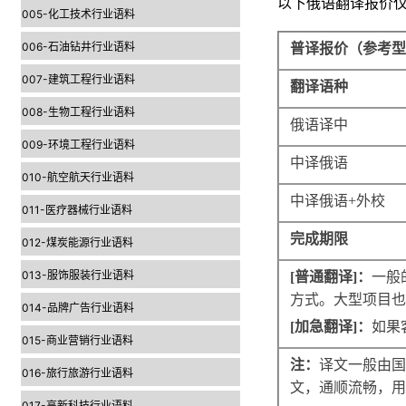
以下俄语翻译报价
005-化工技术行业语料
006-石油钻井行业语料
普译报价（参考型
007-建筑工程行业语料
翻译语种
008-生物工程行业语料
俄语译中
009-环境工程行业语料
中译俄语
010-航空航天行业语料
中译俄语
+
外校
011-医疗器械行业语料
完成期限
012-煤炭能源行业语料
013-服饰服装行业语料
[
普通翻译
]
：
一般
方式。大型项目也
014-品牌广告行业语料
[
加急翻译
]
：
如果
015-商业营销行业语料
注：
译文一般由国
016-旅行旅游行业语料
文，通顺流畅，用
017-高新科技行业语料