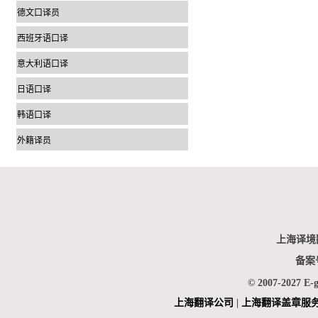
德文口译员
西班牙语口译
意大利语口译
日语口译
韩语口译
外籍译员
上海译境
备案
© 2007-2027 E-
上海翻
译公司
|
上海翻译盖章服