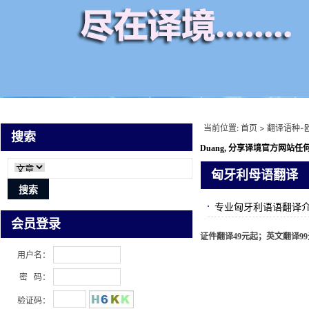
当前位置:
首页
>
翻译语种-
搜索
Duang, 分享译境
官方网站任何
匈牙利母语翻译
专业匈牙利语语翻译介
会员登录
证件翻译49元起；英文翻译99元
用户名：
密 码：
验证码：