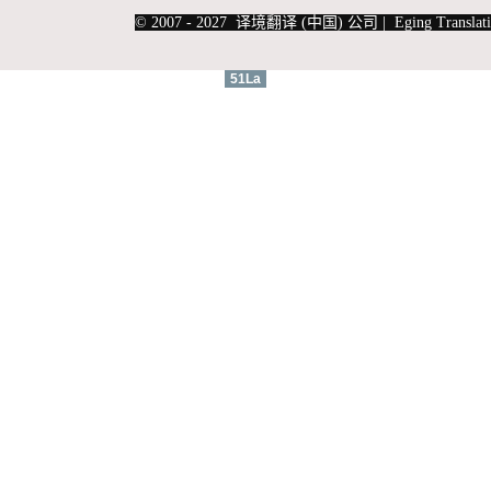
|
上海俄语翻译
|
上海德语翻译
© 2007 - 2027 译境翻译 (中国) 公司 | Eging Translati
51La