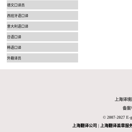
德文口译员
西班牙语口译
意大利语口译
日语口译
韩语口译
外籍译员
上海译境
备案
© 2007-2027 E-
上海翻
译公司
|
上海翻译盖章服