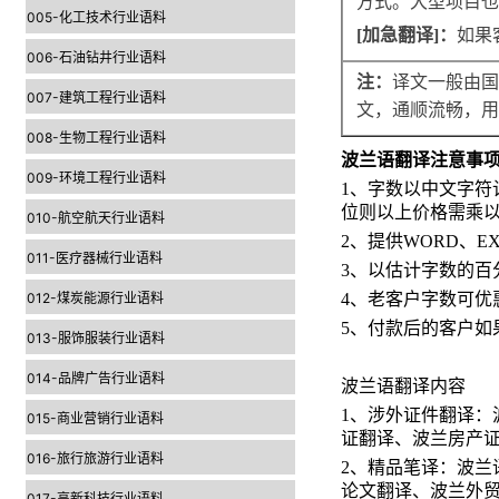
方式。大型项目也
005-化工技术行业语料
[
加急翻译
]
：
如果
006-石油钻井行业语料
注：
译文一般由国
007-建筑工程行业语料
文，通顺流畅，用
008-生物工程行业语料
波兰语翻译注意事
009-环境工程行业语料
1
、字数以中文字符
位则以上价格需乘
010-航空航天行业语料
2
、提供
WORD
、
E
011-医疗器械行业语料
3
、以估计字数的百
012-煤炭能源行业语料
4
、老客户字数可优
5
、付款后的客户如
013-服饰服装行业语料
014-品牌广告行业语料
波兰语翻译内容
1
、涉外证件翻译：
015-商业营销行业语料
证翻译、波兰房产
016-旅行旅游行业语料
2
、精品笔译：波兰
论文翻译、波兰外
017-高新科技行业语料