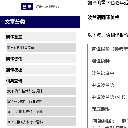
翻译的需求也逐年
注册
忘记密码
波兰语翻译价格
文章分类
以下波兰语翻译报
翻译盖章
出生证明翻译盖章
普译报价（参考型
翻译资讯
翻译语种
翻译模板
波兰语译中
词典查询
中译波兰语
001-汽车技术行业语料
中译波兰语
+
外校
002-机械加工行业语料
完成期限
003-金融财经行业语料
[
普通翻译
]
：
一般
004-通讯技术行业语料