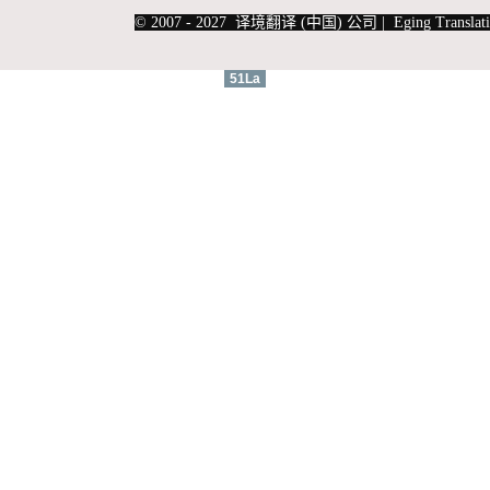
|
上海俄语翻译
|
上海德语翻译
© 2007 - 2027 译境翻译 (中国) 公司 | Eging Translati
51La