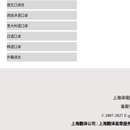
德文口译员
西班牙语口译
意大利语口译
日语口译
韩语口译
外籍译员
上海译境
备案
© 2007-2027 E-
上海翻
译公司
|
上海翻译盖章服