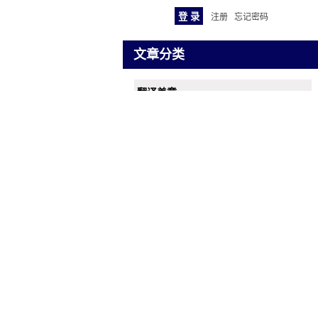
注册
忘记密码
文章分类
翻译盖章
出生证明翻译盖章
翻译资讯
翻译模板
词典查询
001-汽车技术行业语料
002-机械加工行业语料
003-金融财经行业语料
004-通讯技术行业语料