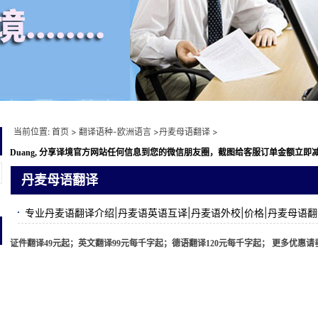
当前位置:
首页
>
翻译语种-欧洲语言
>
丹麦母语翻译
>
Duang, 分享译境
官方网站任何信息到您的微信朋友圈，截图给客服订单金额立即减免10元
丹麦母语翻译
专业丹麦语翻译介绍|丹麦语英语互译|丹麦语外校|价格|丹麦母语
证件翻译49元起；英文翻译99元每千字起；德语翻译120元每千字起； 更多优惠请垂询 ww