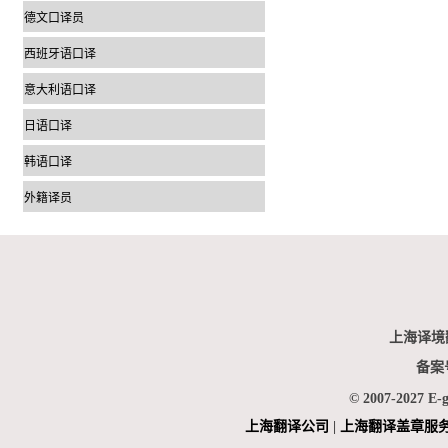
德文口译员
西班牙语口译
意大利语口译
日语口译
韩语口译
外籍译员
上海译境
备案
© 2007-2027 E-
上海翻
译公司
|
上海翻译盖章服