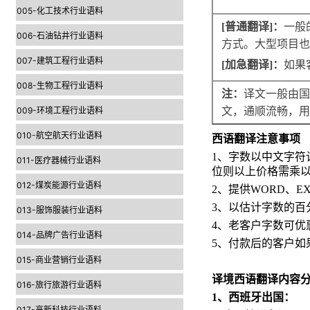
005-化工技术行业语料
[普通翻译]：
一般
006-石油钻井行业语料
方式。大型项目也
007-建筑工程行业语料
[加急翻译]：
如果
008-生物工程行业语料
注：
译文一般由国
009-环境工程行业语料
文，通顺流畅，用
010-航空航天行业语料
西语翻译注意事项
1
、字数以中文字符
011-医疗器械行业语料
位则以上价格需乘
012-煤炭能源行业语料
2
、提供
WORD
、
E
3
、以估计字数的百
013-服饰服装行业语料
4
、老客户字数可优
014-品牌广告行业语料
5
、付款后的客户如
015-商业营销行业语料
译境西语翻译内容
016-旅行旅游行业语料
1
、西班牙出国：
017-高新科技行业语料