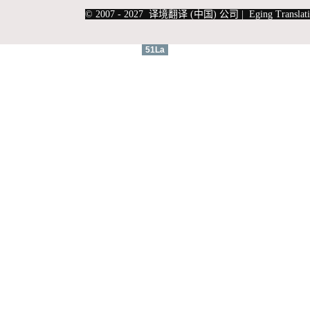
|
上海俄语翻译
|
上海德语翻译
© 2007 - 2027 译境翻译 (中国) 公司 | Eging Translati
51La