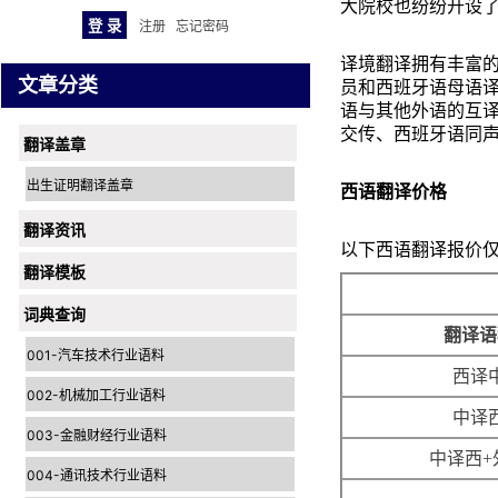
大院校也纷纷开设
注册
忘记密码
译境翻译拥有丰富
文章分类
员和西班牙语母语
语与其他外语的互
交传、西班牙语同
翻译盖章
出生证明翻译盖章
西语翻译价格
翻译资讯
以下西语翻译报价
翻译模板
词典查询
翻译语
001-汽车技术行业语料
西译
002-机械加工行业语料
中译
003-金融财经行业语料
中译西+
004-通讯技术行业语料