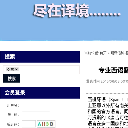
当前位置:
首页
>
翻译语种-
搜索
专业西语翻
发表时间:2015/06/03 00:
会员登录
西班牙语（Spanis
圭亚那以外所有南
用户名：
和国的官方语言。
密 码：
万提斯的《唐吉可
语言在多个国家和
验证码：