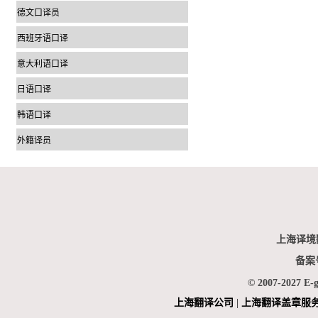
德文口译员
西班牙语口译
意大利语口译
日语口译
韩语口译
外籍译员
上海译境
备案
© 2007-2027 E-
上海翻
译公司
|
上海翻译盖章服