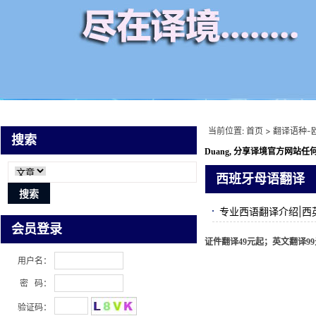
当前位置:
首页
>
翻译语种-
搜索
Duang, 分享译境
官方网站任何
西班牙母语翻译
专业西语翻译介绍|西
会员登录
证件翻译49元起；英文翻译99元
用户名：
密 码：
验证码：