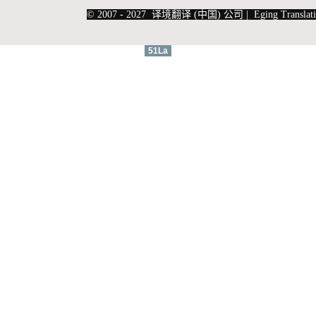
|
上海俄语翻译
|
上海德语翻译
© 2007 - 2027 译境翻译 (中国) 公司 | Eging Translati
51La