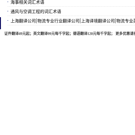
海事相关词汇术语
通风与空调工程的词汇术语
上海翻译公司|物流专业行业翻译公司|上海译境翻译公司|物流专
证件翻译49元起；英文翻译99元每千字起；德语翻译120元每千字起； 更多优惠请垂询 ww