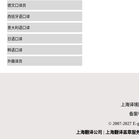
德文口译员
西班牙语口译
意大利语口译
日语口译
韩语口译
外籍译员
上海译境
备案
© 2007-2027 E-
上海翻
译公司
|
上海翻译盖章服