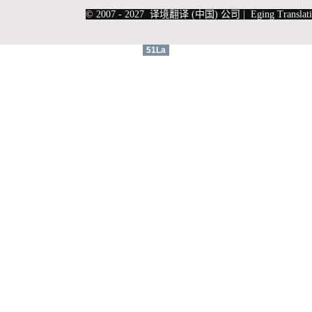
|
上海俄语翻译
|
上海德语翻译
© 2007 - 2027 译境翻译 (中国) 公司 | Eging Translati
51La