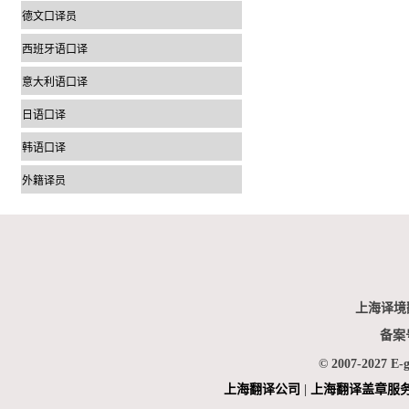
德文口译员
西班牙语口译
意大利语口译
日语口译
韩语口译
外籍译员
上海译境
备案
© 2007-2027 E-
上海翻
译公司
|
上海翻译盖章服