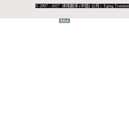
|
上海俄语翻译
|
上海德语翻译
© 2007 - 2027 译境翻译 (中国) 公司 | Eging Translati
51La