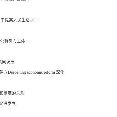
iving 是否有利于提高人民生活水平
y 以社会主义公有制为主体
济成分共同发展
的建立Deepening economic reform 深化
y 改革发展和稳定的关系
化改革与促进发展