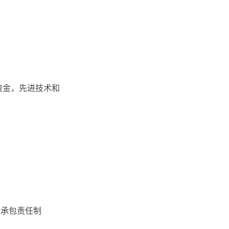
 引进外国的资金，先进技术和
d 家庭联产承包责任制