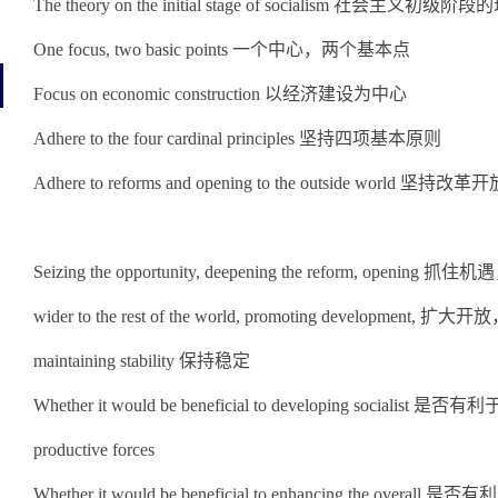
The theory on the initial stage of socialism 社会主义初级阶
One focus, two basic points 一个中心，两个基本点
Focus on economic construction 以经济建设为中心
Adhere to the four cardinal principles 坚持四项基本原则
Adhere to reforms and opening to the outside world 坚持改革
Seizing the opportunity, deepening the reform, openin
wider to the rest of the world, promoting development
maintaining stability 保持稳定
Whether it would be beneficial to developing socia
productive forces
Whether it would be beneficial to enhancing the over