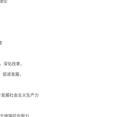
段的理论
开放
g 抓住机遇，深化改革，
, 扩大开放，促进发展，
list 是否有利于发展社会主义生产力
all 是否有利于增强综合国力