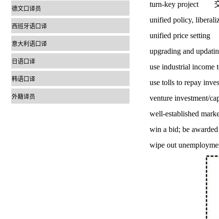
turn-key proje
德文口译员
unified policy, 
西班牙语口译
unified price se
意大利语口译
upgrading and u
日语口译
use industrial inco
韩语口译
use tolls to repay 
外籍译员
venture investme
well-established
win a bid; be awar
wipe out unemp