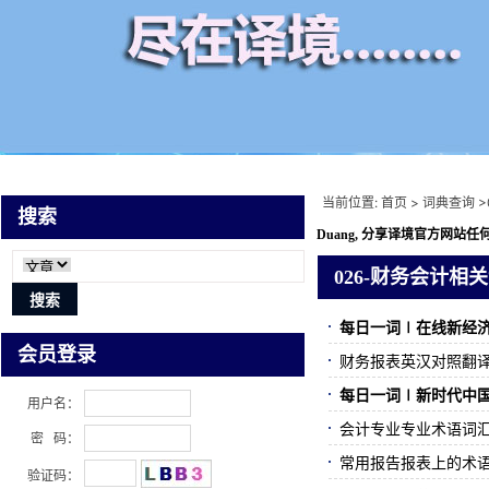
当前位置:
首页
>
词典查询
>
搜索
Duang, 分享译境
官方网站任何
026-财务会计相
每日一词∣在线新经
会员登录
财务报表英汉对照翻
每日一词∣新时代中
用户名：
会计专业专业术语词
密 码：
常用报告报表上的术
验证码：