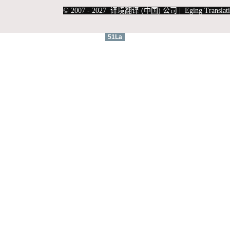
|
上海俄语翻译
|
上海德语翻译
© 2007 - 2027 译境翻译 (中国) 公司 | Eging Translati
51La