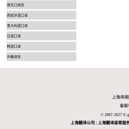
德文口译员
西班牙语口译
意大利语口译
日语口译
韩语口译
外籍译员
上海译境
备案
© 2007-2027 E-
上海翻
译公司
|
上海翻译盖章服