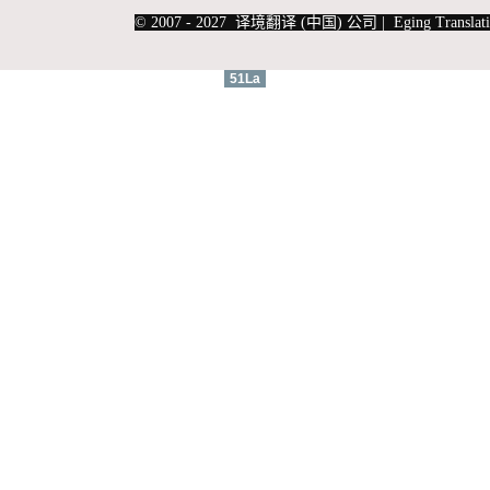
|
上海俄语翻译
|
上海德语翻译
© 2007 - 2027 译境翻译 (中国) 公司 | Eging Translati
51La