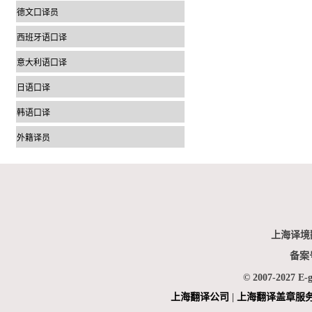
德文口译员
西班牙语口译
意大利语口译
日语口译
韩语口译
外籍译员
上海译境
备案
© 2007-2027 E-
上海翻
译公司
|
上海翻译盖章服