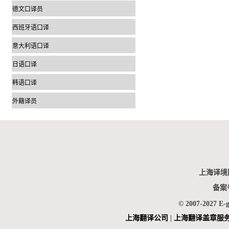
德文口译员
西班牙语口译
意大利语口译
日语口译
韩语口译
外籍译员
上海译境
备案
© 2007-2027 E-
上海翻
译公司
|
上海翻译盖章服