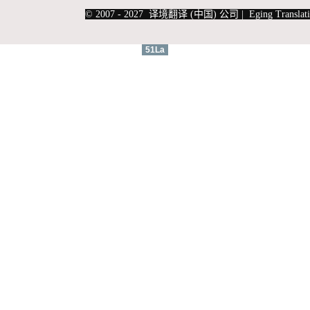
|
上海俄语翻译
|
上海德语翻译
© 2007 - 2027 译境翻译 (中国) 公司 | Eging Translati
51La