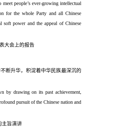
to meet people’s ever-growing intellectual
ion for the whole Party and all Chinese
ral soft power and the appeal of Chinese
代表大会上的报告
中不断升华，积淀着中华民族最深沉的
own by drawing on its past achievement,
rofound pursuit of the Chinese nation and
的主旨演讲