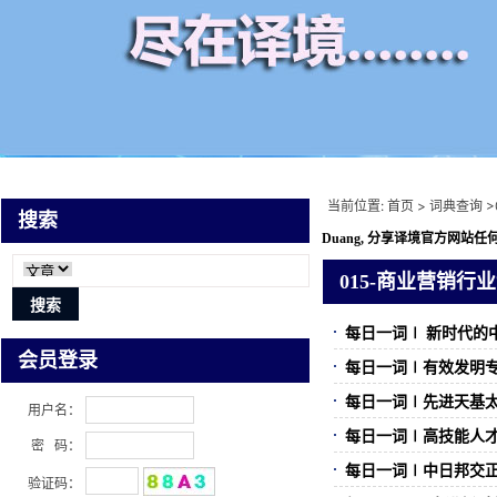
当前位置:
首页
>
词典查询
>
搜索
Duang, 分享译境
官方网站任何
015-商业营销行
每日一词∣ 新时代的中阿合作
会员登录
每日一词∣有效发明专利 val
每日一词∣先进天基太阳天文
用户名：
每日一词∣高技能人才 high
密 码：
每日一词∣中日邦交正常化50
验证码：