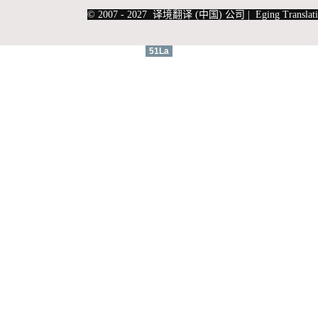
|
上海俄语翻译
|
上海德语翻译
© 2007 - 2027 译境翻译 (中国) 公司 | Eging Translati
51La