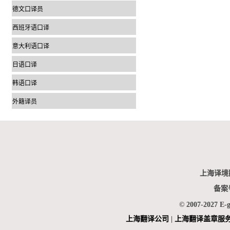
德文口译员
西班牙语口译
意大利语口译
日语口译
韩语口译
外籍译员
上海译境
备案
© 2007-2027 E-
上海翻
译公司
|
上海翻译盖章服