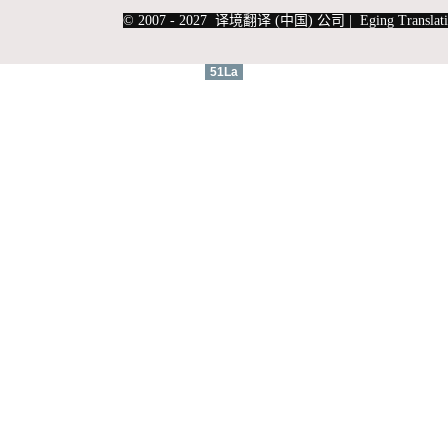
|
上海俄语翻译
|
上海德语翻译
© 2007 - 2027 译境翻译 (中国) 公司 | Eging Translati
51La