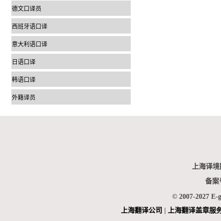
德文口译员
西班牙语口译
意大利语口译
日语口译
韩语口译
外籍译员
上海译境
备案
© 2007-2027 E-
上海翻
译公司
|
上海翻译盖章服