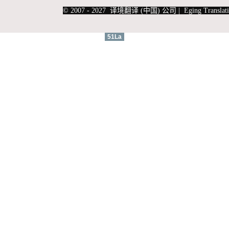
|
上海俄语翻译
|
上海德语翻译
© 2007 - 2027 译境翻译 (中国) 公司 | Eging Translati
51La