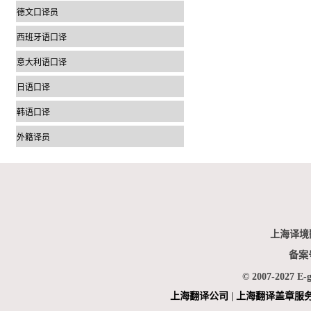
德文口译员
西班牙语口译
意大利语口译
日语口译
韩语口译
外籍译员
上海译境
备案
© 2007-2027 E-
上海翻
译公司
|
上海翻译盖章服