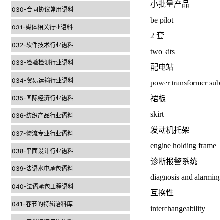
小批量产品
030-合同协议常用语料
be pilot
031-媒体相关行业语料
2 套
032-软件技术行业语料
two kits
033-检验检测行业语料
配电站
034-贸易运输行业语料
power transformer sub
035-国际经济行业语料
裙板
skirt
036-纺织产品行业语料
发动机托架
037-物流专业行业语料
engine holding frame
038-平面设计行业语料
诊断报警系统
039-法语水电承包语料
diagnosis and alarmin
040-法语承包工程语料
互换性
041-春节的特辑语料库
interchangeability