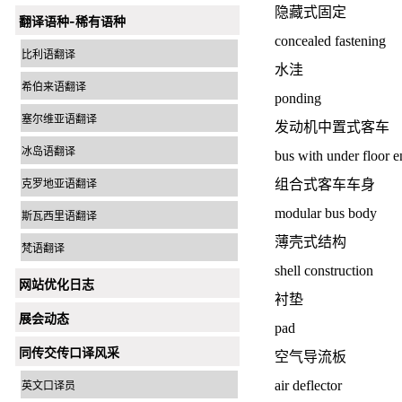
隐藏式固定
翻译语种-稀有语种
concealed fastening
比利语翻译
水洼
希伯来语翻译
ponding
塞尔维亚语翻译
发动机中置式客车
冰岛语翻译
bus with under floor e
克罗地亚语翻译
组合式客车车身
modular bus body
斯瓦西里语翻译
薄壳式结构
梵语翻译
shell construction
网站优化日志
衬垫
展会动态
pad
同传交传口译风采
空气导流板
air deflector
英文口译员