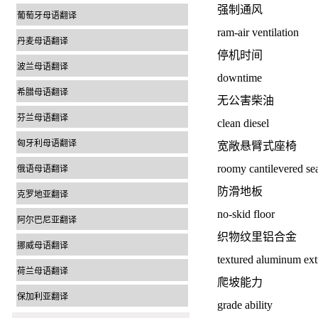
强制通风
葡萄牙母语翻译
ram-air ventilation
丹麦母语翻译
停机时间
波兰母语翻译
downtime
希腊母语翻译
无公害柴油
芬兰母语翻译
clean diesel
匈牙利母语翻译
宽敞悬臂式座椅
roomy cantilevered se
俄语母语翻译
防滑地板
克罗地亚翻译
no-skid floor
阿尔巴尼亚翻译
织物纹里铝合金
挪威母语翻译
textured aluminum ext
荷兰母语翻译
爬坡能力
保加利亚翻译
grade ability