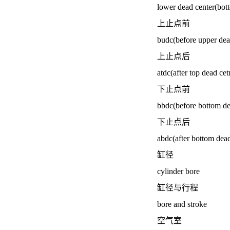
lower dead center(bot
上止点前
budc(before upper dea
上止点后
atdc(after top dead cet
下止点前
bbdc(before bottom de
下止点后
abdc(after bottom dead
缸径
cylinder bore
缸径与行程
bore and stroke
空气室