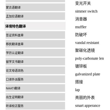
变光开关
蒙古语翻译
simmer switch
孟加拉语翻译
消音器
译境特色翻译
muffler
防破坏
签证资料盖章
vandal resistant
移民翻译盖章
聚碳化透镜
学历认证翻译
poly-carbonate len
留学文书翻译
镀锌板
论文母语润色
galvanized plate
口译外派服务
搭接
NAATI翻译
lap
出生证明翻译
亮丽的外表
smart apperance
听译校正服务