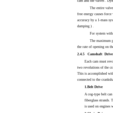
cam and the valves . Dyn
The entire valve
free energy causes force 
accuracy by a 1-mass sys
damping ) .
For system with
The maximum per
the rate of opening on t
2.4.5
Camshaft Drive
Each cam must revol
two revolutions of the cr
This is accomplished with
connected to the cranksha
1.Belt Drive
A cog-type belt can 
fiberglass strands. 
is used on engines 