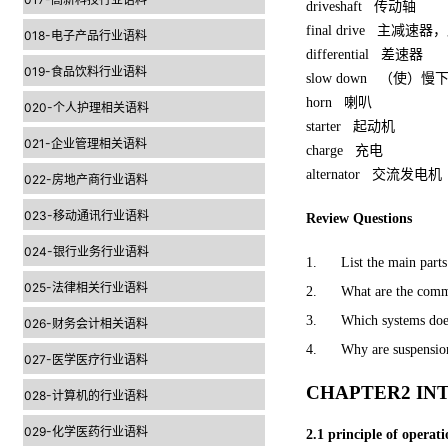
driveshaft
传动轴
final drive
主减速器，
018-电子产品行业语料
differential
差速器
019-食品饮料行业语料
slow down
（使）慢
horn
喇叭
020-个人护理相关语料
starter
起动机
021-企业管理相关语料
charge
充电
alternator
交流发电机
022-房地产商行业语料
023-移动通讯行业语料
Review Questions
024-银行业务行业语料
1. List the main parts
025-法律相关行业语料
2. What are the common 
3. Which systems does a
026-财务会计相关语料
4. Why are suspension 
027-医学医疗行业语料
CHAPTER2 I
028-计算机的行业语料
029-化学医药行业语料
2.1 principle of operat