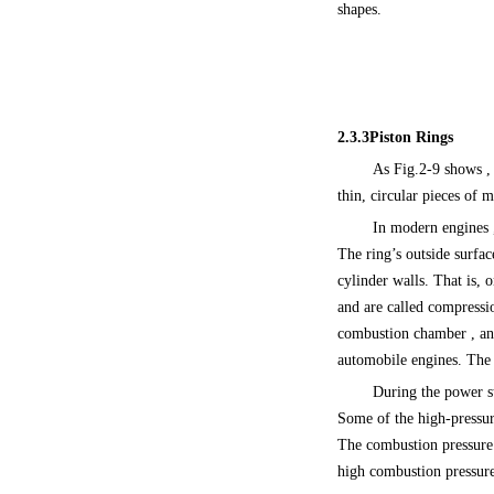
shapes.
2.3.3P
iston Rings
As Fig.2-9 shows , p
thin, circular pieces o
In modern engines ,
The ring’s outside surfac
cylinder walls. That is, 
and are called compressi
combustion chamber , and
automobile engines. The 
During the power st
Some of the high-pressure
The combustion pressure a
high combustion pressure 