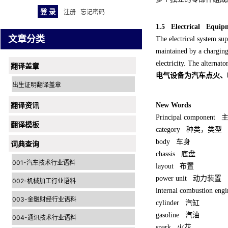
注册
忘记密码
1.5 Electrical Eq
uip
文章分类
The electrical system supp
maintained by a charging c
electricity. The alternat
翻译盖章
电气设备为汽车点火、
出生证明翻译盖章
翻译资讯
New Words
Principal component
翻译模板
category
种类，类型
body
车身
词典查询
chassis
底盘
001-汽车技术行业语料
layout
布置
power unit
动力装置
002-机械加工行业语料
internal combustion en
003-金融财经行业语料
cylinder
汽缸
gasoline
汽油
004-通讯技术行业语料
spark
火花