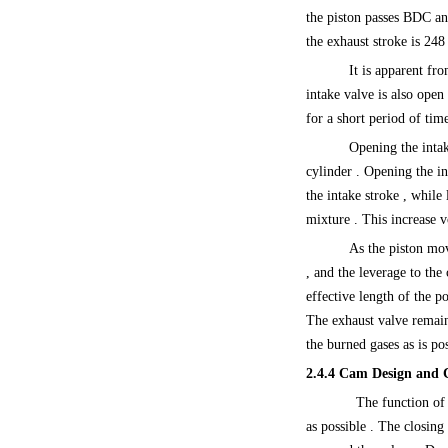
the piston passes BDC an
the exhaust stroke is 248 
It is apparent fr
intake valve is also open
for a short period of tim
Opening the intak
cylinder . Opening the in
the intake stroke , while
mixture . This increase v
As the piston mov
, and the leverage to the
effective length of the p
The exhaust valve remain
the burned gases as is po
2.4.4
Cam Design and C
The function of 
as possible . The closing