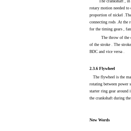
The crankshaft , in
rotary motion needed to d
proportion of nickel .The
connecting rods .At the r
for the timing gears , fan
The throw of the cr
of the stroke . The strok
BDC and vice versa .
2.3.6
Flywheel
The flywheel is the made 
rotating between power st
starter ring gear around 
the crankshaft during the
New Words