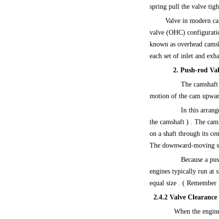
spring pull the valve tigh
Valve in modern car
valve (OHC) configuration
known as overhead camsh
each set of inlet and ex
2. Push-rod Va
The camshaft 
motion of the cam upward 
In this arran
the camshaft ) . The cam
on a shaft through its ce
The downward-moving sid
Because a push
engines typically run at
equal size . ( Remember ,
2.4.2
Valve Clearance
When the engine 