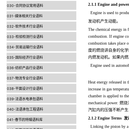
2.1.1
Engine and pow
030-合同协议常用语料
Engine is used to produ
031-媒体相关行业语料
发动机产生动能。
032-软件技术行业语料
The chemical energy in fu
combustion. If engine co
033-检验检测行业语料
combustion takes place
034-贸易运输行业语料
度的燃烧讲自身的化学
内燃发动机。如果内燃
035-国际经济行业语料
Engine used in auto
036-纺织产品行业语料
037-物流专业行业语料
Heat energy released in 
038-平面设计行业语料
increase in gas temperatu
chamber is applied to the
039-法语水电承包语料
mechanical p
040-法语承包工程语料
汽缸内的压强不断产生
2.1.2
Engine Terms
发
041-春节的特辑语料库
Linking the piston by a c