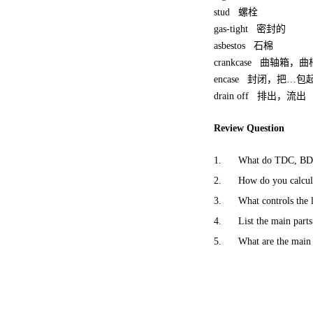
stud
螺栓
gas-tight
密封的
asbestos
石棉
crankcase
曲轴箱，曲
encase
封闭，把…包
drain off
排出，流出
Review Question
1. What do TDC, BDC, s
2. How do you calculat
3. What controls the le
4. List the main parts 
5. What are the main f