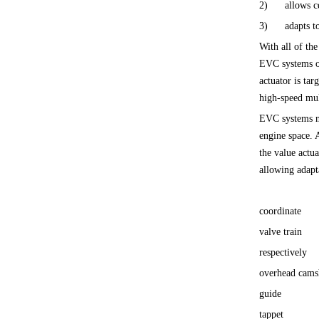
2) allows cent
3) adapts to e
With all of the
EVC systems on
actuator is tar
high-speed mul
EVC systems mu
engine space. 
the value actu
allowing adapt
coordi
valve t
respect
overhead
guid
tappe