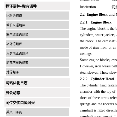
翻译语种-稀有语种
lubrication 润
2.2 Engine Block and 
比利语翻译
2.2.1
Engine Block
希伯来语翻译
The engine block is the ba
塞尔维亚语翻译
cylinders, water jackets,
the block. The camshaft a
冰岛语翻译
made of gray iron, or an
克罗地亚语翻译
castings.
Some engine blocks, espe
斯瓦西里语翻译
However, iron wears bett
梵语翻译
steel sleeves. These slee
2.2.2 Cylinder Head
网站优化日志
The cylinder head fastens
chamber with the top of 
展会动态
three of these terms refe
同传交传口译风采
springs and the rockers o
camshaft is fitted direct
英文口译员
camshaft arrangement. Li