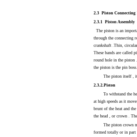
2.3 Piston Connecting
2.3.1 P
iston Assembly
The piston is an importa
through the connecting ro
crankshaft .Thin, circula
These bands are called pi
round hole in the piston 
the piston is the pin boss
The piston itself , 
2.3.2
.Piston
To withstand the he
at high speeds as it move
brunt of the heat and the 
the head , or crown . The
The piston crown m
formed totally or in part