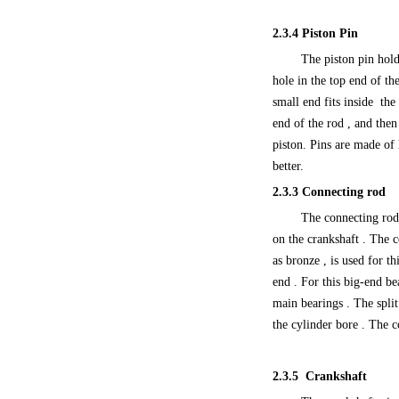
2.3.4 P
iston Pin
The piston pin hold
hole in the top end of th
small end fits inside the
end of the rod , and then 
piston. Pins are made of
better.
2.3.3
Connecting rod
The connecting rod 
on the crankshaft . The c
as bronze , is used for th
end . For this big-end be
main bearings . The split
the cylinder bore . The c
2.3.5
Crankshaft