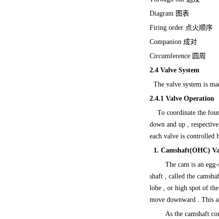
Diagram 图表
Firing order 点火顺序
Companion 成对
Circumference 圆周
2.4 Valve System
The valve system is made 
2.4.1
Valve Operation
To coordinate the four-s
down and up , respective
each valve is controlled 
1. Camshaft(OHC) Va
The cam is an egg-s
shaft , called the camshaf
lobe , or high spot of th
move downward . This act
As the camshaft con