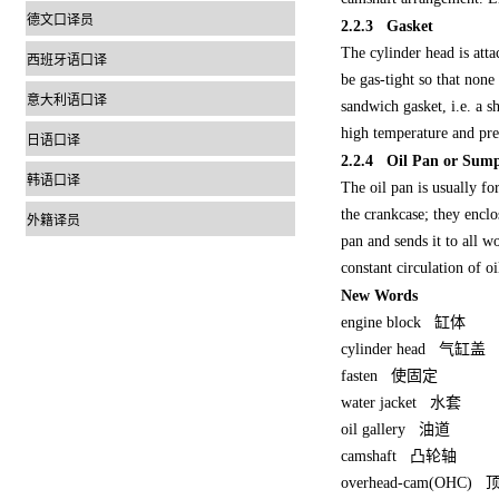
德文口译员
2.2.3 Gasket
The cylinder head is atta
西班牙语口译
be gas-tight so that none
意大利语口译
sandwich gasket, i.e. a s
high temperature and pre
日语口译
2.2.4 Oil Pan or Sum
韩语口译
The oil pan is usually fo
the crankcase; they enclo
外籍译员
pan and sends it to all w
constant circulation of o
New Words
engine block
缸体
cylinder head
气缸盖
fasten
使固定
water jacket
水套
oil gallery
油道
camshaft
凸轮轴
overhead-cam(OHC)