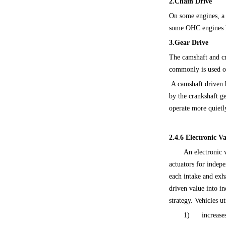
2.Chain Drive
On some engines, a 
some OHC engines h
3.Gear Drive
The camshaft and cr
commonly is used on
A camshaft driven by
by the crankshaft ge
operate more quietly
2.4.6
Electronic Va
An electronic 
actuators for indep
each intake and exh
driven value into in
strategy. Vehicles u
1) increases 