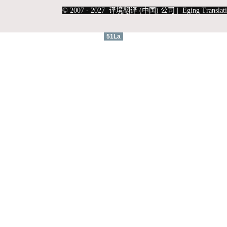
|
上海俄语翻译
|
上海德语翻译
© 2007 - 2027 译境翻译 (中国) 公司 | Eging Translati
51La