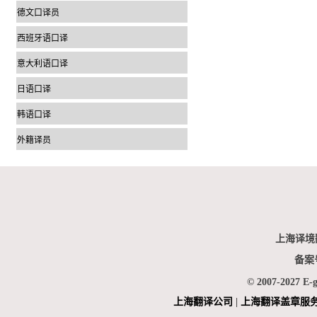
德文口译员
西班牙语口译
意大利语口译
日语口译
韩语口译
外籍译员
上海译境
备案
© 2007-2027 E-
上海翻
译公司
|
上海翻译盖章服