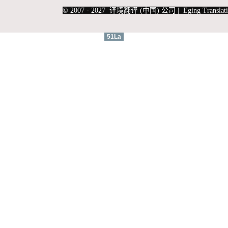
|
上海俄语翻译
|
上海德语翻译
© 2007 - 2027 译境翻译 (中国) 公司 | Eging Translati
51La