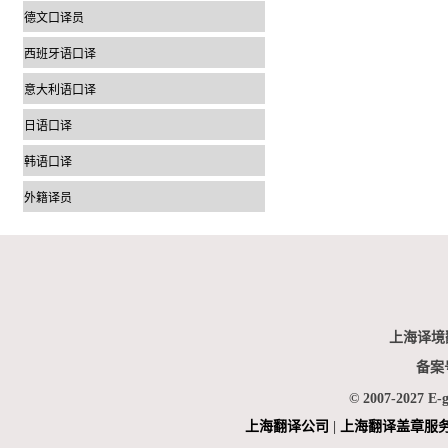
德文口译员
西班牙语口译
意大利语口译
日语口译
韩语口译
外籍译员
上海译境
备案
© 2007-2027 E-
上海翻
译公司
|
上海翻译盖章服