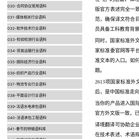
030-合同协议常用语料
版官方表述完全一致
031-媒体相关行业语料
范，确保译文符合目
032-软件技术行业语料
员具备工科教育背
033-检验检测行业语料
同时，国家标准外
家标准委官网等平台
034-贸易运输行业语料
准文本的入口。如
035-国际经济行业语料
题。
036-纺织产品行业语料
2613项国家标准
037-物流专业行业语料
后，是中国标准走
038-平面设计行业语料
当你的产品进入国际
039-法语水电承包语料
官方外文版一致，已
040-法语承包工程语料
译境翻译可协助企
041-春节的特辑语料库
在技术表述、术语