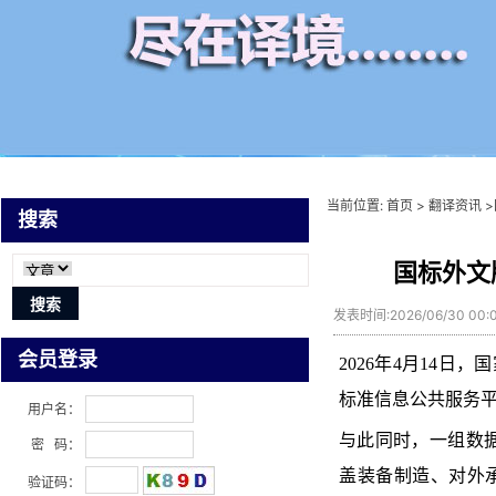
当前位置:
首页
>
翻译资讯
>
搜索
国标外文
发表时间:2026/06/30 00
会员登录
2026年4月14
标准信息公共服务
用户名：
与此同时，一组数据
密 码：
盖装备制造、对外
验证码：