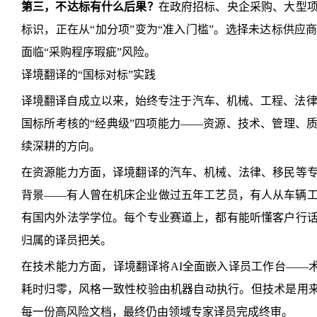
第三，不达标有什么后果？
在政府招标、央企采购、大型
标识，正在从“加分项”变为“准入门槛”。选择未达标供应
面临“采购程序瑕疵”风险。
译境翻译的“国标对标”实践
译境翻译自成立以来，始终专注于汽车、机械、工程、法律、
国标所考核的“经典级”四项能力——资源、技术、管理、
续深耕的方向。
在资源能力方面，译境翻译的汽车、机械、法律、移民等
背景——有人曾在机床企业做过五年工艺员，有人从车辆
有国内外法学学位。每个专业赛道上，都有能听懂客户行
归属的译员把关。
在技术能力方面，译境翻译将AI全面嵌入译员工作台——术
耗时归零，风格一致性校验由机器自动执行。但技术是用来“
每一份高风险文档，最终仍由领域专家译员完成终审。