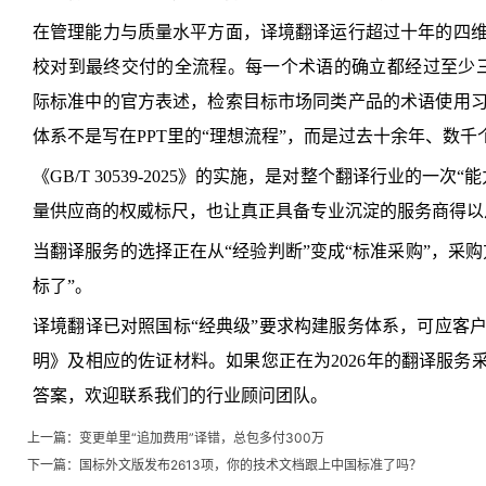
在管理能力与质量水平方面，译境翻译运行超过十年的四
校对到最终交付的全流程。每一个术语的确立都经过至少三轮
际标准中的官方表述，检索目标市场同类产品的术语使用
体系不是写在PPT里的“理想流程”，而是过去十余年、数
《GB/T 30539-2025》的实施，是对整个翻译行业的一
量供应商的权威标尺，也让真正具备专业沉淀的服务商得以
当翻译服务的选择正在从“经验判断”变成“标准采购”，采购
标了”。
译境翻译已对照国标“经典级”要求构建服务体系，可应客
明》及相应的佐证材料。如果您正在为2026年的翻译服务
答案，欢迎联系我们的行业顾问团队。
上一篇：
变更单里“追加费用”译错，总包多付300万
下一篇：
国标外文版发布2613项，你的技术文档跟上中国标准了吗？