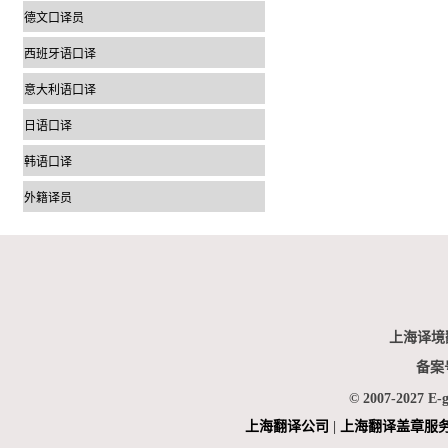
德文口译员
西班牙语口译
意大利语口译
日语口译
韩语口译
外籍译员
上海译境
备案
© 2007-2027 E-
上海翻
译公司
|
上海翻译盖章服