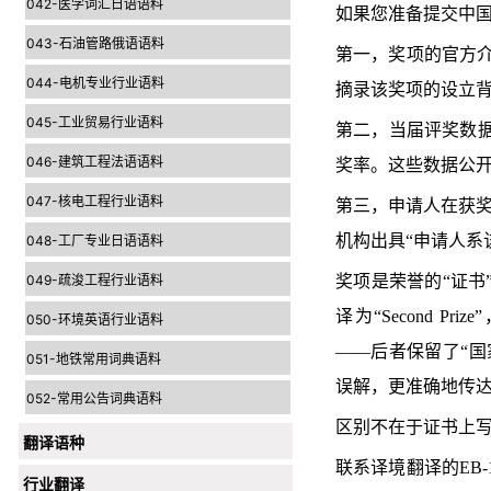
042-医学词汇日语语料
如果您准备提交中国
043-石油管路俄语语料
第一，奖项的官方
044-电机专业行业语料
摘录该奖项的设立
045-工业贸易行业语料
第二，当届评奖数据
046-建筑工程法语语料
奖率。这些数据公开
047-核电工程行业语料
第三，申请人在获奖
机构出具“申请人系
048-工厂专业日语语料
049-疏浚工程行业语料
奖项是荣誉的“证书
译为“Second Prize”，
050-环境英语行业语料
——后者保留了“国家”
051-地铁常用词典语料
误解，更准确地传
052-常用公告词典语料
区别不在于证书上
翻译语种
联系译境翻译的EB
行业翻译