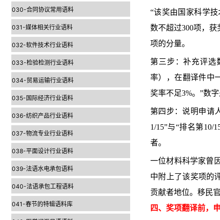
030-合同协议常用语料
“该奖由国家科学
031-媒体相关行业语料
数不超过300项，
项的分量。
032-软件技术行业语料
第三步：补充评选
033-检验检测行业语料
率），在翻译件中一
034-贸易运输行业语料
奖率不足3%。”数
035-国际经济行业语料
第四步：说明申请
036-纺织产品行业语料
1/15”与“排名第
037-物流专业行业语料
者。
038-平面设计行业语料
一位材料科学家曾因
039-法语水电承包语料
中附上了该奖项的评
040-法语承包工程语料
贡献者地位。移民
041-春节的特辑语料库
四、奖项翻译前，