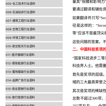
量其“规模和影响力
005-化工技术行业语料
要通过翻译和辅佐
006-石油钻井行业语料
如果翻译件只写“Second P
007-建筑工程行业语料
径是这样的：“Secon
008-生物工程行业语料
等”应该不是最顶
009-环境工程行业语料
这些问题的答案，
010-航空航天行业语料
二、中国科技奖项的
011-医疗器械行业语料
“国家科技进步二等
012-煤炭能源行业语料
科技界人士。他需要
013-服饰服装行业语料
首先是奖项的层级。
014-品牌广告行业语料
域的三大最高荣誉之
015-商业营销行业语料
其次是奖项的稀缺性
016-旅行旅游行业语料
总数不超过300项
255项左右——全
017-高新科技行业语料