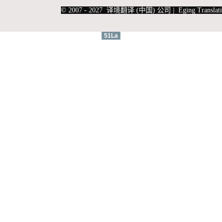
|
上海俄语翻译
|
上海德语翻译
© 2007 - 2027 译境翻译 (中国) 公司 | Eging Translati
51La