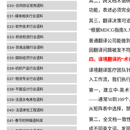
其二，跨文档术语统
030-合同协议常用语料
功能，表述必须完
031-媒体相关行业语料
其三，翻译决策可追
032-软件技术行业语料
“根据MDCG指南X
033-检验检测行业语料
普通翻译公司能做到
034-贸易运输行业语料
因翻译问题被发不
035-国际经济行业语料
四、译境翻译的“术
036-纺织产品行业语料
译境翻译医疗团队针
037-物流专业行业语料
入工作流，我们执
038-平面设计行业语料
第一，建立中-英
——通常50到10
039-法语水电承包语料
从矩阵表中选择，
040-法语承包工程语料
第二，全文档一致性
041-春节的特辑语料库
成不同英文词。发