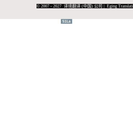
|
上海俄语翻译
|
上海德语翻译
© 2007 - 2027 译境翻译 (中国) 公司 | Eging Translati
51La