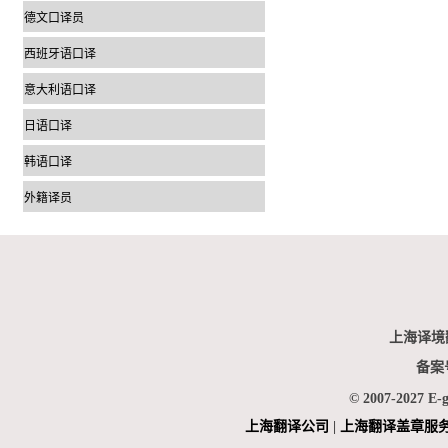
德文口译员
西班牙语口译
意大利语口译
日语口译
韩语口译
外籍译员
上海译境
备案
© 2007-2027 E-
上海翻
译公司
|
上海翻译盖章服