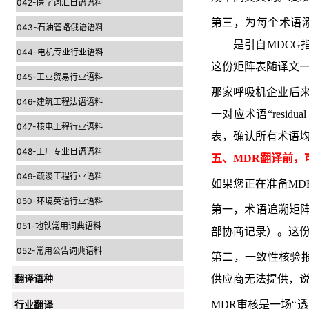
042-医学词汇日语语料
第三，为每个术语添
043-石油管路俄语语料
——是引自MDCG
044-电机专业行业语料
这份矩阵表随译文
045-工业贸易行业语料
那家呼吸机企业后来
046-建筑工程法语语料
一对应术语“resi
047-核电工程行业语料
表，确认所有术语均
048-工厂专业日语语料
五、MDR翻译前，
049-疏浚工程行业语料
如果您正在准备MD
050-环境英语行业语料
第一，术语追溯矩
051-地铁常用词典语料
部协商记录）。这份
052-常用公告词典语料
第二，一致性核验
翻译语种
供应商无法提供，
行业翻译
MDR审核是一场“