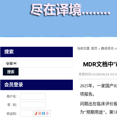
当前位置:
首页
>
翻译资讯
>
搜索
MDR文档中“
发表时间:2026/06/24 00
会员登录
2025年，一家国
项报告。
用户名：
问题出在临床评价报告（
密 码：
为“预期用途”，第
验证码：