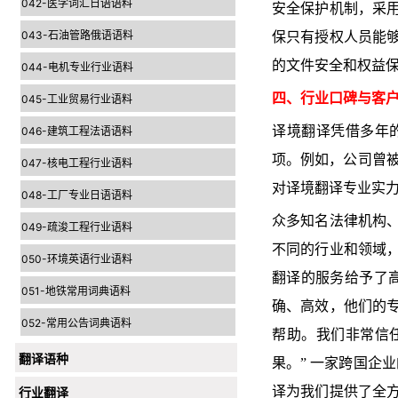
042-医学词汇日语语料
安全保护机制，采
043-石油管路俄语语料
保只有授权人员能
的文件安全和权益
044-电机专业行业语料
四、行业口碑与客
045-工业贸易行业语料
译境翻译凭借多年
046-建筑工程法语语料
项。例如，公司曾被
047-核电工程行业语料
对译境翻译专业实
048-工厂专业日语语料
众多知名法律机构
049-疏浚工程行业语料
不同的行业和领域
050-环境英语行业语料
翻译的服务给予了
051-地铁常用词典语料
确、高效，他们的
052-常用公告词典语料
帮助。我们非常信
翻译语种
果。” 一家跨国企
译为我们提供了全
行业翻译