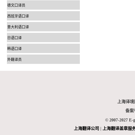
德文口译员
西班牙语口译
意大利语口译
日语口译
韩语口译
外籍译员
上海译境
备案
© 2007-2027 E-
上海翻
译公司
|
上海翻译盖章服