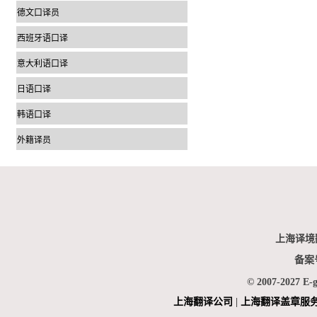
德文口译员
西班牙语口译
意大利语口译
日语口译
韩语口译
外籍译员
上海译境
备案
© 2007-2027 E-
上海翻
译公司
|
上海翻译盖章服