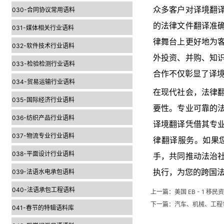
众多客户对译境翻
030-合同协议常用语料
的法律文件翻译准
031-媒体相关行业语料
律舞台上更好地为
032-软件技术行业语料
外投资、并购、知
033-检验检测行业语料
合作不仅彰显了译
034-贸易运输行业语料
在现代社会，法律
035-国际经济行业语料
要性。专业可靠的
036-纺织产品行业语料
译境翻译凭借其专
037-物流专业行业语料
律翻译服务。如果
038-平面设计行业语料
手，共同推动法治
039-法语水电承包语料
执行，为您的跨国
040-法语承包工程语料
上一篇：
美国 EB - 1
下一篇：
汽车、机械、工程
041-春节的特辑语料库