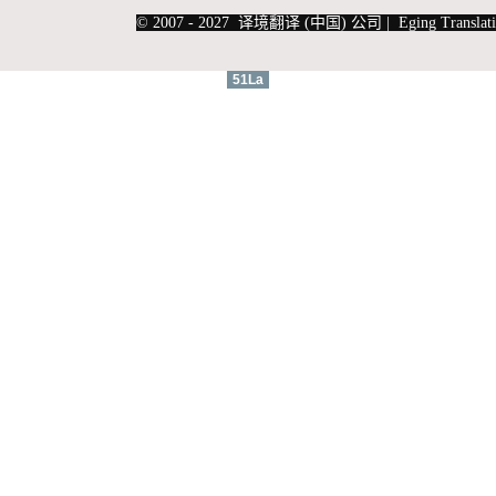
|
上海俄语翻译
|
上海德语翻译
© 2007 - 2027 译境翻译 (中国) 公司 | Eging Translati
51La