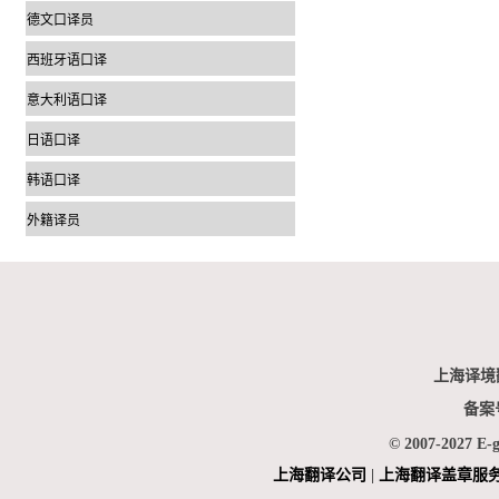
德文口译员
西班牙语口译
意大利语口译
日语口译
韩语口译
外籍译员
上海译境
备案
© 2007-2027 E-
上海翻
译公司
|
上海翻译盖章服