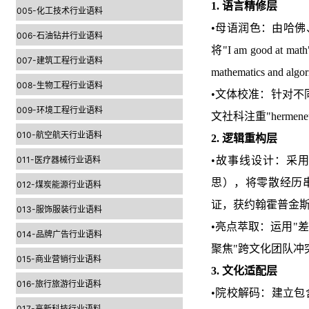
1. 语言精修层
005-化工技术行业语料
•母语润色：由哈佛、
006-石油钻井行业语料
将"I am good at math"
007-建筑工程行业语料
mathematics and 
008-生物工程行业语料
•文体校准：针对不同专
009-环境工程行业语料
文社科注重"hermeneutic
010-航空航天行业语料
2. 逻辑重构层
011-医疗器械行业语料
•故事线设计：采用"STAR
思），将零散经历
012-煤炭能源行业语料
证，获约翰霍普金
013-服饰服装行业语料
•亮点萃取：运用"
014-品牌广告行业语料
聚焦"跨文化团队冲
015-商业营销行业语料
3. 文化适配层
016-旅行旅游行业语料
•院校解码：建立包
017-高新科技行业语料