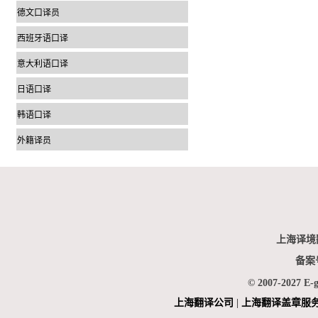
德文口译员
西班牙语口译
意大利语口译
日语口译
韩语口译
外籍译员
上海译境
备案
© 2007-2027 E-
上海翻
译公司
|
上海翻译盖章服