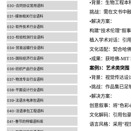
•背景：生物工程本
030-合同协议常用语料
挑战：需在文书中
031-媒体相关行业语料
•解决方案：
032-软件技术行业语料
构建"技术伦理"叙
033-检验检测行业语料
植入学术对话：引
034-贸易运输行业语料
文化适配：契合哈佛"V
035-国际经济行业语料
•成果：获哈佛-MI
案例3：艺术类突围
036-纺织产品行业语料
•背景：视觉传达设
037-物流专业行业语料
•挑战：作品集已足
038-平面设计行业语料
•解决方案：
039-法语水电承包语料
创意叙事：将"色彩
040-法语承包工程语料
文化解码：引用包豪
041-春节的特辑语料库
语言风格：采用"视