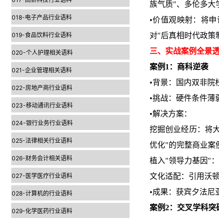
族气质"、多伦多大
018-电子产品行业语料
•价值观映射：将
019-食品饮料行业语料
对"后真相时代政策
三、实战案例全景
020-个人护理相关语料
案例1：商科逆袭
021-企业管理相关语料
•背景：国内双非院校，
022-房地产商行业语料
•挑战：硬件条件薄
023-移动通讯行业语料
•解决方案：
024-银行业务行业语料
挖掘创业经历：将大
025-法律相关行业语料
优化"的完整商业案
026-财务会计相关语料
植入"领导力基因"
027-医学医疗行业语料
文化适配：引用沃顿商学院
•成果：获宾夕法尼亚
028-计算机的行业语料
案例2：交叉学科突
029-化学医药行业语料