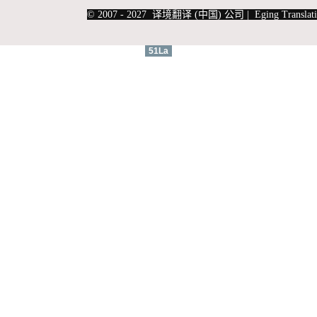
|
上海俄语翻译
|
上海德语翻译
© 2007 - 2027 译境翻译 (中国) 公司 | Eging Translati
51La