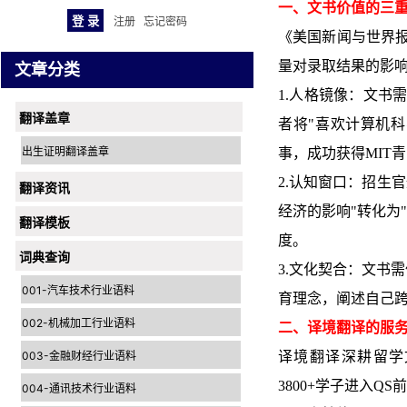
一、文书价值的三
注册
忘记密码
《美国新闻与世界
量对录取结果的影响
文章分类
1.人格镜像：文书
翻译盖章
者将"喜欢计算机科
出生证明翻译盖章
事，成功获得MIT
2.认知窗口：招生
翻译资讯
经济的影响"转化为
翻译模板
度。
词典查询
3.文化契合：文书需体
001-汽车技术行业语料
育理念，阐述自己跨
002-机械加工行业语料
二、译境翻译的服
003-金融财经行业语料
译境翻译深耕留学
3800+学子进入Q
004-通讯技术行业语料