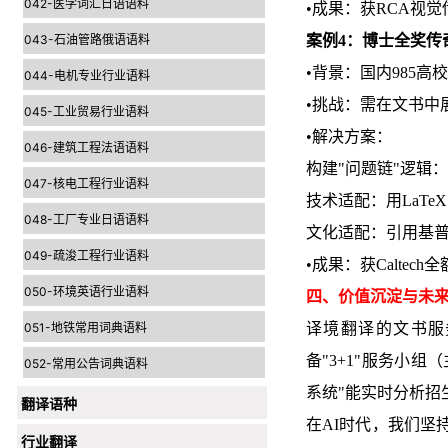
042-医学词汇日语语料
•成果：获RCA视
043-石油管路俄语语料
案例4：博士全奖传
•背景：国内985
044-电机专业行业语料
•挑战：需在文书中
045-工业贸易行业语料
•解决方案：
046-建筑工程法语语料
构建"问题链"逻辑
047-核电工程行业语料
技术适配：用LaT
048-工厂专业日语语料
文化适配：引用基普·
049-疏浚工程行业语料
•成果：获Calte
050-环境英语行业语料
四、价值沉淀与未
051-地铁常用词典语料
译境翻译的文书服
备"3+1"服务小
052-常用公告词典语料
系统"能实时分析招
翻译语种
在AI时代，我们坚
行业翻译