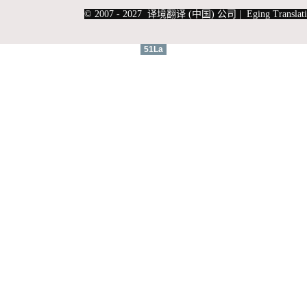
|
上海俄语翻译
|
上海德语翻译
© 2007 - 2027 译境翻译 (中国) 公司 | Eging Translati
51La