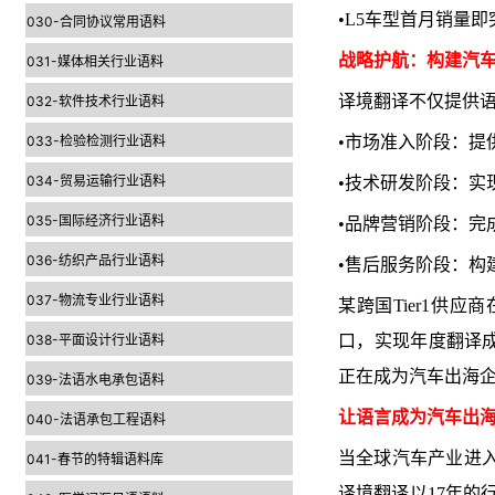
•L5车型首月销量
030-合同协议常用语料
战略护航：构建汽
031-媒体相关行业语料
译境翻译不仅提供
032-软件技术行业语料
033-检验检测行业语料
•市场准入阶段：提
034-贸易运输行业语料
•技术研发阶段：实
035-国际经济行业语料
•品牌营销阶段：完
036-纺织产品行业语料
•售后服务阶段：构
037-物流专业行业语料
某跨国Tier1供
038-平面设计行业语料
口，实现年度翻译成
正在成为汽车出海
039-法语水电承包语料
让语言成为汽车出
040-法语承包工程语料
当全球汽车产业进入
041-春节的特辑语料库
译境翻译以17年的