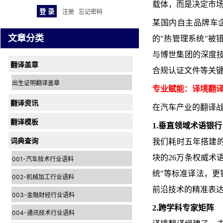
载体，而是决定市
注册
忘记密码
某国内自主品牌车
文章分类
的"热管理系统"被
与博世集团的深度
翻译盖章
合规认证文件等关
出生证明翻译盖章
专业赋能：译境翻
翻译资讯
在汽车产业的翻译
翻译模板
1.垂直领域术语银行
词典查询
我们耗时五年搭建的
块的26万条权威术
001-汽车技术行业语料
统"等标准译法，更针对新兴
002-机械加工行业语料
前沿技术的精准表
003-金融财经行业语料
2.跨学科专家矩阵
004-通讯技术行业语料