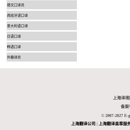
德文口译员
西班牙语口译
意大利语口译
日语口译
韩语口译
外籍译员
上海译境
备案
© 2007-2027 E-
上海翻
译公司
|
上海翻译盖章服