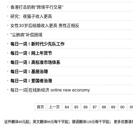
香港打击奶粉“跨境平行交易”
研究：夜猫子收入更高
女性30岁后结婚收入更高 男性正相反
“尘肺病”补偿困境
每日一词∣新时代少先队工作
每日一词∣网上年货节
每日一词∣高标准市场体系
每日一词∣基层治理
每日一词∣爱国者治港
每日一词|在线新经济 online new economy
首页
上一页
84
85
86
87
88
89
90
9
证件翻译49元起；英文翻译99元每千字起；德语翻译120元每千字起； 更多优惠请垂询 ww