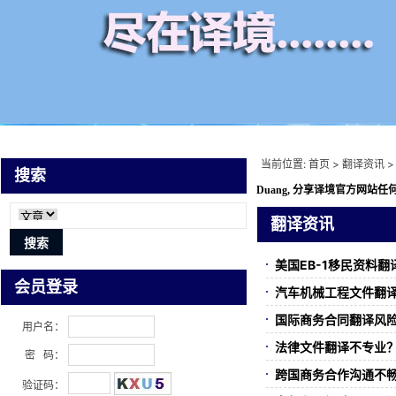
当前位置:
首页
>
翻译资讯
>
搜索
Duang, 分享译境
官方网站任何
翻译资讯
美国EB-1移民资料
会员登录
汽车机械工程文件翻
国际商务合同翻译风
用户名：
法律文件翻译不专业
密 码：
跨国商务合作沟通不
验证码：