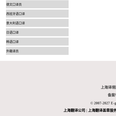
德文口译员
西班牙语口译
意大利语口译
日语口译
韩语口译
外籍译员
上海译境
备案
© 2007-2027 E-
上海翻
译公司
|
上海翻译盖章服