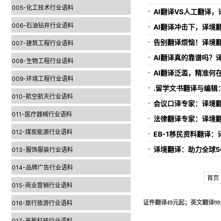
005-化工技术行业语料
AI翻译VS人工翻译
006-石油钻井行业语料
AI翻译冲击下，译境
告别翻译烦恼！译境
007-建筑工程行业语料
AI翻译真的靠谱吗？
008-生物工程行业语料
AI翻译泛滥，精准何
009-环境工程行业语料
.留学文书翻译与编辑
010-航空航天行业语料
会议口译专家：译境翻
011-医疗器械行业语料
法律翻译专家：译境
012-煤炭能源行业语料
EB-1移民资料翻译
译境翻译：助力全球5
013-服饰服装行业语料
014-品牌广告行业语料
首页
015-商业营销行业语料
016-旅行旅游行业语料
证件翻译49元起；英文翻译99元
017-高新科技行业语料