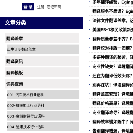
多年翻译经验，Egi
注册
忘记密码
翻译服务不靠谱？Eg
法律文件翻译盖章，
文章分类
美国EB-1移民政策新
翻译盖章
翻译质量参差不齐？E
翻译校对排版一团糟
出生证明翻译盖章
多语种翻译的愁苦，
翻译资讯
专业性缺失？译境翻
翻译模板
还在为翻译低效头疼
词典查询
别再踩坑！译境翻译
翻译盖章繁琐？译境
001-汽车技术行业语料
翻译价格高昂？译境
002-机械加工行业语料
专业翻译难寻？译境
003-金融财经行业语料
翻译效率慢如蜗牛？
004-通讯技术行业语料
告别翻译错漏，译境