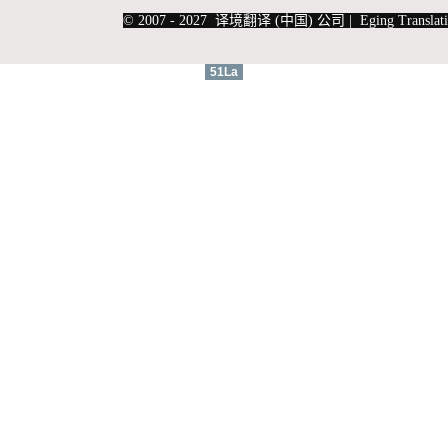
|
上海俄语翻译
|
上海德语翻译
© 2007 - 2027 译境翻译 (中国) 公司 | Eging Translati
51La