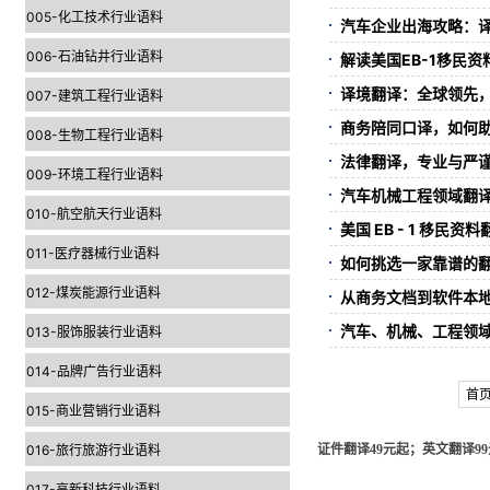
005-化工技术行业语料
汽车企业出海攻略：
006-石油钻井行业语料
解读美国EB-1移民
译境翻译：全球领先
007-建筑工程行业语料
商务陪同口译，如何
008-生物工程行业语料
法律翻译，专业与严谨
009-环境工程行业语料
汽车机械工程领域翻
010-航空航天行业语料
美国 EB - 1 移
011-医疗器械行业语料
如何挑选一家靠谱的
012-煤炭能源行业语料
从商务文档到软件本
汽车、机械、工程领
013-服饰服装行业语料
014-品牌广告行业语料
首
015-商业营销行业语料
016-旅行旅游行业语料
证件翻译49元起；英文翻译99元
017-高新科技行业语料