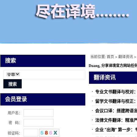
当前位置:
首页
>
翻译资讯
>
搜索
Duang, 分享译境
官方网站任何
翻译资讯
专业文书翻译与校对
会员登录
留学文书翻译与校正
会议口译：搭建跨语
用户名：
法律文件翻译：精准
密 码：
企业 “出海” 第一步
验证码：