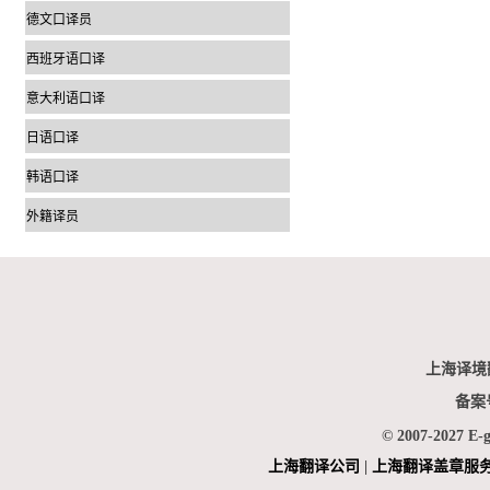
德文口译员
西班牙语口译
意大利语口译
日语口译
韩语口译
外籍译员
上海译境
备案
© 2007-2027 E-
上海翻
译公司
|
上海翻译盖章服