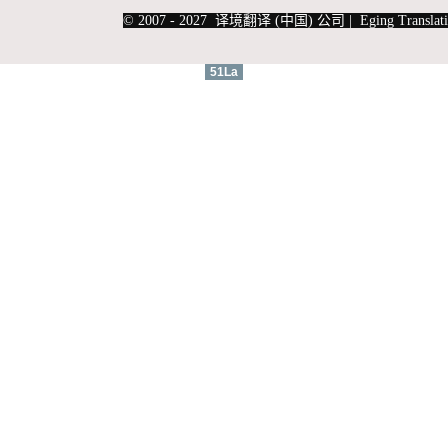
|
上海俄语翻译
|
上海德语翻译
© 2007 - 2027 译境翻译 (中国) 公司 | Eging Translati
51La