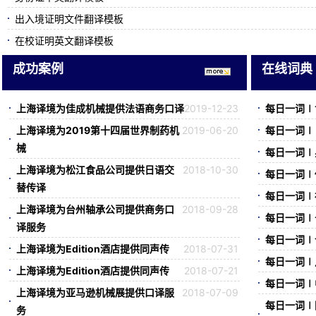
出入境证明文件翻译模板
在校证明英文翻译模板
泰国单身证明翻译模板
成功案例
在线词典
公司准假证明英文翻译模板
上海译境为佳成机械提供法语商务口译
2019-12-23
每日一词∣世
上海译境为2019第十四届世界制药机
2019-06-20
每日一词∣
械
每日一词∣黑
上海译境为松江食品公司提供日语交
2018-10-30
每日一词∣传
替传译
每日一词∣
上海译境为台州轴承公司提供商务口
2018-09-28
每日一词∣长
译服务
每日一词∣个
上海译境为Edition酒店提供同声传
2018-07-31
每日一词∣卢
上海译境为Edition酒店提供同声传
2018-07-21
每日一词∣中
上海译境为亚马逊机械展提供口译服
2018-07-09
每日一词∣
务