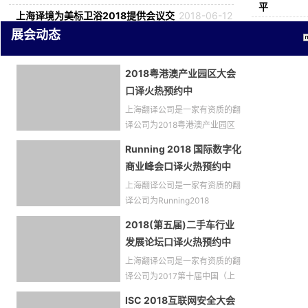
平
上海译境为美标卫浴2018提供会议交
2018-06-12
替
展会动态
上海译境为永恒力叉车装修口译服务
2018-03-29
2018粤港澳产业园区大会
上海译境为法国香料贸易公司提供英
2018-03-27
口译火热预约中
文口译
上海翻译公司是一家有资质的翻
译公司为2018粤港澳产业园区
Running 2018 国际数字化
商业峰会口译火热预约中
上海翻译公司是一家有资质的翻
译公司为Running2018
2018(第五届)二手车行业
发展论坛口译火热预约中
上海翻译公司是一家有资质的翻
译公司为2017第十届中国（上
ISC 2018互联网安全大会