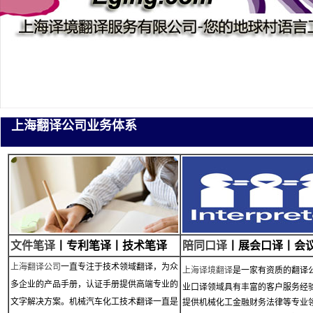
上海翻译公司业务体系
文件笔译
丨专利笔译
丨技术笔译
陪同口译
丨展会口译
丨会
上海翻译公司
一直
专注于技术领域翻译，
为众
上海译境翻译
是一家有资质的翻译
多企业的产品手册，认证手册
提供高端
专业的
业口译领域具有丰富的客户服务经
文字
解决方案。机械汽车化工
技术
翻译一直是
提供机械化工金融财务法律等专业