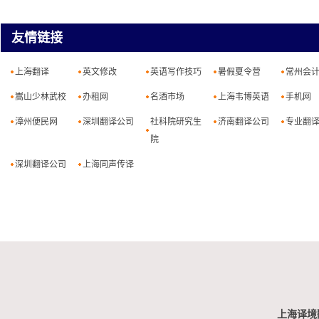
友情链接
上海翻译
英文修改
英语写作技巧
暑假夏令营
常州会
嵩山少林武校
办租网
名酒市场
上海韦博英语
手机网
漳州便民网
深圳翻译公司
社科院研究生
济南翻译公司
专业翻
院
深圳翻译公司
上海同声传译
上海译境