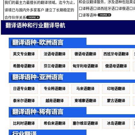
和会议翻译服务，涉及语种包括英
我们的最主力最擅长的翻译领域。迄今为止，
口译韩语口译西班牙语口译俄语口
译境已与国内外多家客户 建立了长期稳定的
口译等语种
合作伙伴关系
翻译语种和行业翻译导航
英文专业翻译
法语母语翻译
德语母语翻译
西班牙母语翻译
希腊母语翻译
芬兰母语翻译
匈牙利母语翻译
俄语母语翻译
日语专业翻译
专业韩语翻译
马来语翻译
印地语翻译
泰米尔语翻译
越南语翻译
柬埔寨语翻译
蒙古语翻译
比利时语翻译
希伯来语翻译
塞尔维亚语翻译
冰岛语翻译