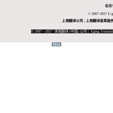
备案
© 2007-2027 E-
上海翻
译公司
|
上海翻译盖章服
|
上海俄语翻译
|
上海德语翻译
© 2007 - 2027 译境翻译 (中国) 公司 | Eging Translati
51La