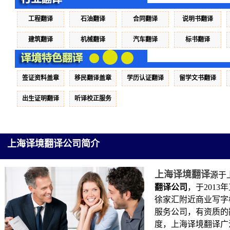
工程翻译
石油翻译
合同翻译
说明书翻译
建筑翻译
机械翻译
汽车翻译
标书翻译
签证资料盖章
移民翻译盖章
学历认证翻译
留学文书翻译
出生证明翻译
听译校正服务
上海译境翻译公司简介
上海译境
翻译
源于
翻译公司
，于201
徐家汇附近商业写字
服务公司，有资质的
度，上海译境翻译广泛